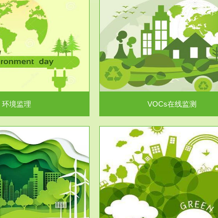
服务范围
服务范围
VOCs在线监测
集团/企业级VOCs综合管
域大气污染防治“十二五”规划》有
进行VOCs管控，首先就要找到排
机废气净化率达...
监测估算出排放量。企业..
环境监理
VOCs在线监测
服务范围
服务范围
场地调查及风险评估
土壤修复
委托，对于拟关停搬迁和拟变更土
利用方式或者土地使...