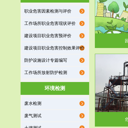
园区环保管家
职业危害因素检测与评价
2016 年 4 月，环保部下发《关于积极发挥环境
排污许可证作
工作场所职业危害现状评价
保护作用促进供给侧结...
据
建设项目职业危害预评价
建设项目职业危害控制效果评价
防护设施设计专篇编写
服务范围
工作场所放射防护检测
危险废物处理
环境检测
危险废物解释：根据《中华人民共和国固体废物
蔚蓝生态环境
废水检测
污染防治法》的规定，危...
括
废气测试