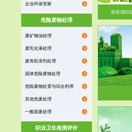
企业环保管家
政府/园区
危险废物处理
废矿物油处理
服务范围
废乳化液处理
噪声治理
废有机溶剂处理
固体危险废物处理
危险废物处置与综合利用
其他危废处理
一般固废处理
服务范围
职业卫生检测评价