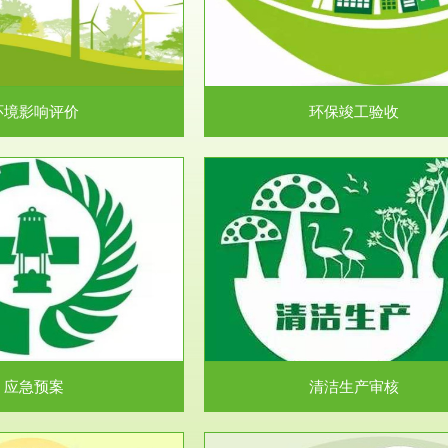
目环境保护管理条例》第十七条 编
排污许可申报咨询：（排污许可证
环境影响报告书、...
人民共和国环境保护法》..
环境影响评价
环保竣工验收
服务范围
服务范围
清洁生产审核
安全评价
民共和国清洁生产促进法》、《清
安全评价安全评价目的是查找、分
生产审核暂行办法...
程、系统、生产经营活..
应急预案
清洁生产审核