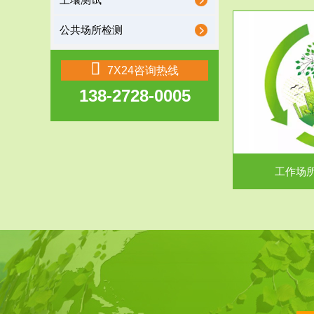
土壤测试
公共场所检测
服务范围
7X24咨询热线
138-2728-0005
工作场所职业危害现状评价
【现状评价意义】：具体因素----通过质谱分析
废水污水检测
等多种手段明确工作场...
中
工作场