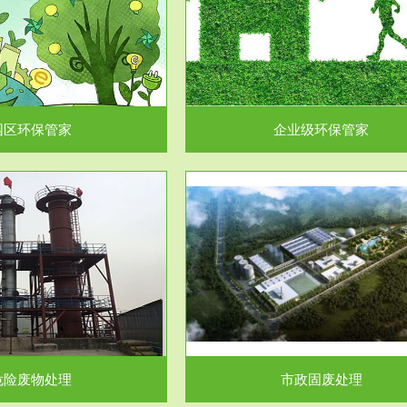
企业级环保管家
固体危险废物处理
为企业环保执法情况的一个重要依
固体废物解释：固体废物是指人们
，其必要性及合规性...
日常生活和其他活动中..
园区环保管家
企业级环保管家
服务范围
服务范围
市政固废处理
工作场所职业危害因素检测与评
科技所从事的市政废物处理业务包
【检测评价意义】：全面了解工作
市政废物的处理处...
害因素分布与浓（强）度..
危险废物处理
市政固废处理