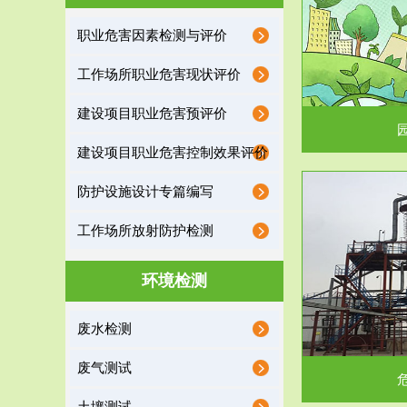
园区环保管家
职业危害因素检测与评价
2016 年 4 月，环保部下发《关于积极发挥环境
排污许可证作
工作场所职业危害现状评价
保护作用促进供给侧结...
据
建设项目职业危害预评价
建设项目职业危害控制效果评价
防护设施设计专篇编写
服务范围
工作场所放射防护检测
危险废物处理
环境检测
危险废物解释：根据《中华人民共和国固体废物
蔚蓝生态环境
废水检测
污染防治法》的规定，危...
括
废气测试