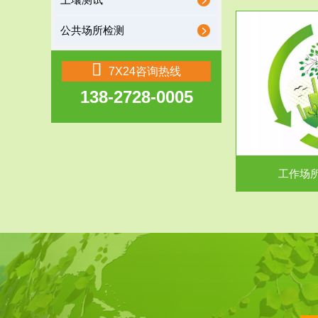
土壤测试
公共场所检测
服务范围
7X24咨询热线
138-2728-0005
工作场所职业危害现状评价
【现状评价意义】：具体因素----通过质谱分析
废水污水检测
等多种手段明确工作场...
中
工作场