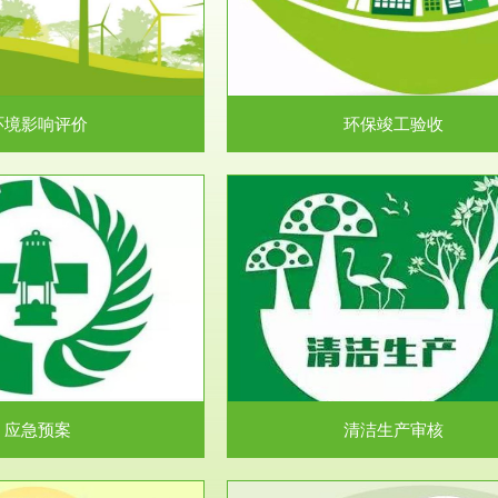
目环境保护管理条例》第十七条 编
排污许可申报咨询：（排污许可证
环境影响报告书、...
人民共和国环境保护法》..
环境影响评价
环保竣工验收
服务范围
服务范围
清洁生产审核
安全评价
民共和国清洁生产促进法》、《清
安全评价安全评价目的是查找、分
生产审核暂行办法...
程、系统、生产经营活..
应急预案
清洁生产审核