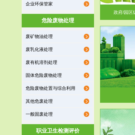
企业环保管家
政府/园区
危险废物处理
废矿物油处理
服务范围
废乳化液处理
噪声治理
废有机溶剂处理
固体危险废物处理
危险废物处置与综合利用
其他危废处理
一般固废处理
服务范围
职业卫生检测评价