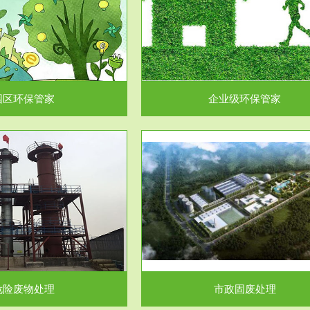
企业级环保管家
固体危险废物处理
为企业环保执法情况的一个重要依
固体废物解释：固体废物是指人们
，其必要性及合规性...
日常生活和其他活动中..
园区环保管家
企业级环保管家
服务范围
服务范围
市政固废处理
工作场所职业危害因素检测与评
科技所从事的市政废物处理业务包
【检测评价意义】：全面了解工作
市政废物的处理处...
害因素分布与浓（强）度..
危险废物处理
市政固废处理