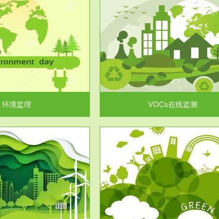
服务范围
服务范围
VOCs在线监测
集团/企业级VOCs综合管
域大气污染防治“十二五”规划》有
进行VOCs管控，首先就要找到排
机废气净化率达...
监测估算出排放量。企业..
环境监理
VOCs在线监测
服务范围
服务范围
场地调查及风险评估
土壤修复
委托，对于拟关停搬迁和拟变更土
利用方式或者土地使...