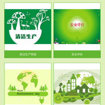
服务范围
安全评价
生产
安全评价安全评价目的是查找、
暂行
分析和预测工程、系统、生产经
营活...
清洁生产审核
安全评价
服务范围
VOCs在线监测
目环
根据《重点区域大气污染防
要辅
治“十二五”规划》有机废气净化