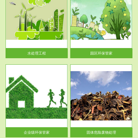
服务范围
园区环保管家
2016 年 4 月，环保部下发《关
于积极发挥环境保护作用促进供
给侧结...
水处理工程
园区环保管家
服务范围
固体危险废物处理
法情
固体废物解释：固体废物是指人
性及
们在生产建设、日常生活和其他
活动中...
企业级环保管家
固体危险废物处理