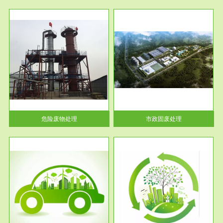
服务范围
市政固废处理
人民
蔚蓝生态环境科技所从事的市政
》的
废物处理业务包括市政废物的处
理处...
危险废物处理
市政固废处理
服务范围
与评
工作场所职业危害现状评价
【现状评价意义】：具体因素---