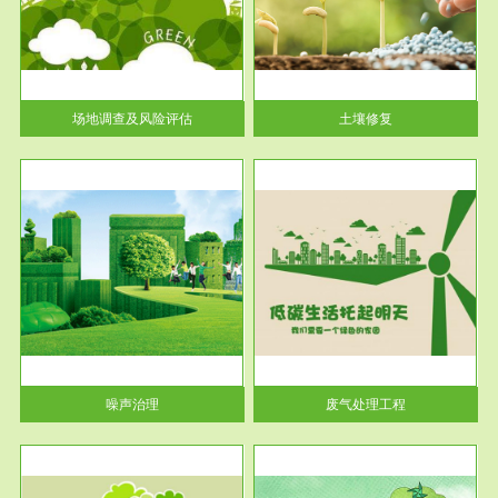
土壤修复
关停
或者
场地调查及风险评估
土壤修复
服务范围
废气处理工程
噪声治理
废气处理工程