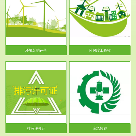
服务范围
环保竣工验收
护
根据《建设项目环境保护管理条
利
例》第十七条 编制环境影响报
告书、...
环境影响评价
环保竣工验收
服务范围
应急预案
许可
根据《中华人民共和国环境保护
环境
法》第十九条 企业事业单位应
当按照...
排污许可证
应急预案