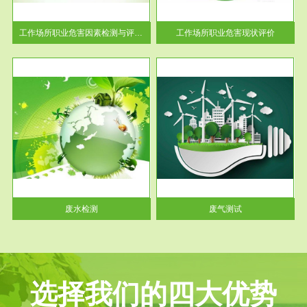
解工
-通过质谱分析等多种手段明确
与浓
工作场...
工作场所职业危害因素检测与评价...
工作场所职业危害现状评价
服务范围
废气测试
工厂
检测范围工业废气检测包括有机
水、
废气和无机废气。有机废气主要
包括...
废水检测
废气测试
选择我们的四大优势