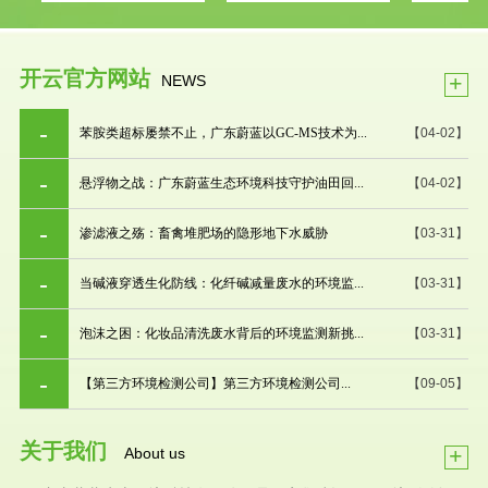
开云官方网站
+
NEWS
苯胺类超标屡禁不止，广东蔚蓝以GC-MS技术为...
【04-02】
悬浮物之战：广东蔚蓝生态环境科技守护油田回...
【04-02】
渗滤液之殇：畜禽堆肥场的隐形地下水威胁
【03-31】
当碱液穿透生化防线：化纤碱减量废水的环境监...
【03-31】
泡沫之困：化妆品清洗废水背后的环境监测新挑...
【03-31】
【第三方环境检测公司】第三方环境检测公司...
【09-05】
关于我们
+
About us