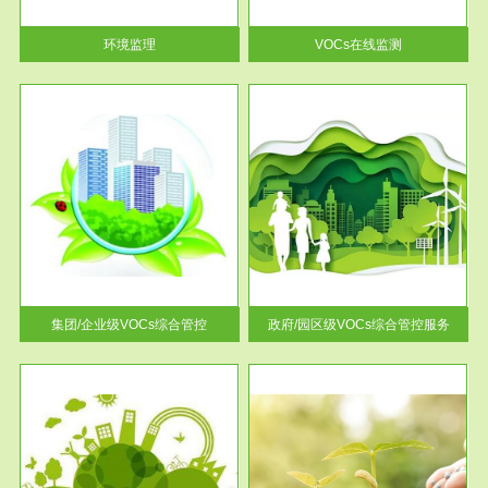
率达...
环境监理
VOCs在线监测
服务范围
控
政府/园区级VOCs综合管控服务
找到
根据《石化行业挥发性有机物综
排放
合整治方案》文件要求，到2017
年，全...
集团/企业级VOCs综合管控
政府/园区级VOCs综合管控服务
服务范围