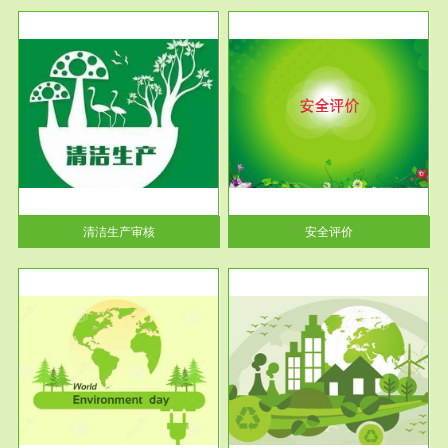
服务范围
安全评价
生产
安全评价安全评价目的是查找、
暂行
分析和预测工程、系统、生产经
营活...
清洁生产审核
安全评价
服务范围
VOCs在线监测
目环
根据《重点区域大气污染防
要辅
治“十二五”规划》有机废气净化