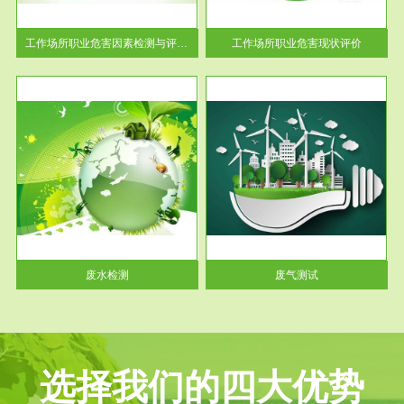
解工
-通过质谱分析等多种手段明确
与浓
工作场...
工作场所职业危害因素检测与评价...
工作场所职业危害现状评价
服务范围
废气测试
工厂
检测范围工业废气检测包括有机
水、
废气和无机废气。有机废气主要
包括...
废水检测
废气测试
选择我们的四大优势