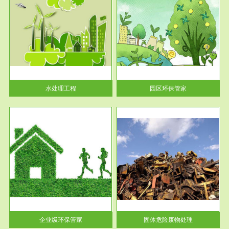
服务范围
园区环保管家
2016 年 4 月，环保部下发《关
于积极发挥环境保护作用促进供
给侧结...
水处理工程
园区环保管家
服务范围
固体危险废物处理
法情
固体废物解释：固体废物是指人
性及
们在生产建设、日常生活和其他
活动中...
企业级环保管家
固体危险废物处理