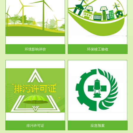
服务范围
环保竣工验收
护
根据《建设项目环境保护管理条
利
例》第十七条 编制环境影响报
告书、...
环境影响评价
环保竣工验收
服务范围
应急预案
许可
根据《中华人民共和国环境保护
环境
法》第十九条 企业事业单位应
当按照...
排污许可证
应急预案