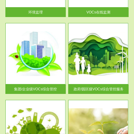
率达...
环境监理
VOCs在线监测
服务范围
控
政府/园区级VOCs综合管控服务
找到
根据《石化行业挥发性有机物综
排放
合整治方案》文件要求，到2017
年，全...
集团/企业级VOCs综合管控
政府/园区级VOCs综合管控服务
服务范围