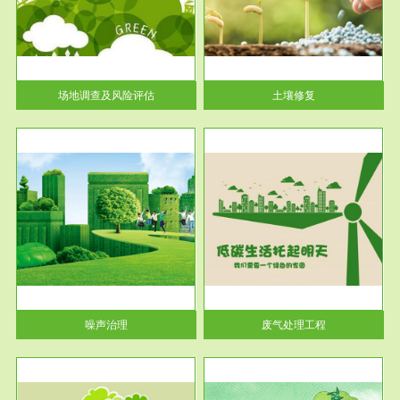
土壤修复
关停
或者
场地调查及风险评估
土壤修复
服务范围
废气处理工程
噪声治理
废气处理工程