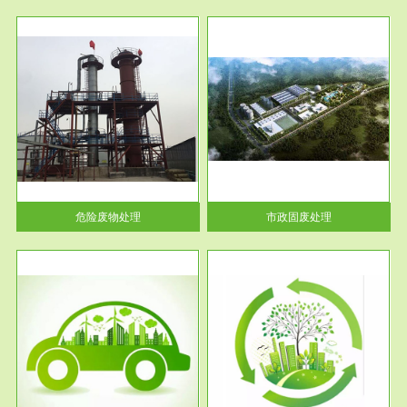
服务范围
市政固废处理
人民
蔚蓝生态环境科技所从事的市政
》的
废物处理业务包括市政废物的处
理处...
危险废物处理
市政固废处理
服务范围
与评
工作场所职业危害现状评价
【现状评价意义】：具体因素---