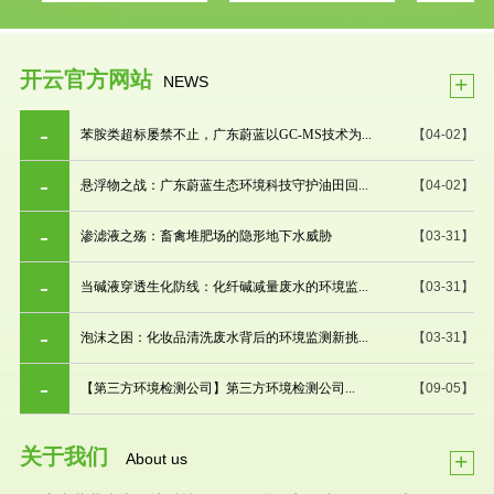
开云官方网站
+
NEWS
苯胺类超标屡禁不止，广东蔚蓝以GC-MS技术为...
【04-02】
悬浮物之战：广东蔚蓝生态环境科技守护油田回...
【04-02】
渗滤液之殇：畜禽堆肥场的隐形地下水威胁
【03-31】
当碱液穿透生化防线：化纤碱减量废水的环境监...
【03-31】
泡沫之困：化妆品清洗废水背后的环境监测新挑...
【03-31】
【第三方环境检测公司】第三方环境检测公司...
【09-05】
关于我们
+
About us