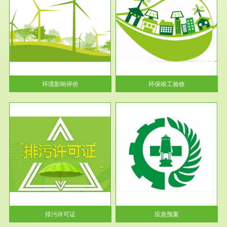
服务范围
环保竣工验收
护
根据《建设项目环境保护管理条
利
例》第十七条 编制环境影响报
告书、...
环境影响评价
环保竣工验收
服务范围
应急预案
许可
根据《中华人民共和国环境保护
环境
法》第十九条 企业事业单位应
当按照...
排污许可证
应急预案