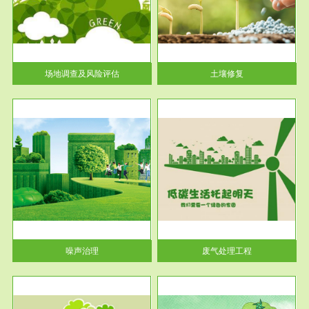
土壤修复
关停
或者
场地调查及风险评估
土壤修复
服务范围
废气处理工程
噪声治理
废气处理工程