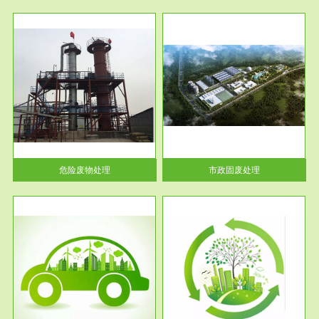
服务范围
市政固废处理
人民
蔚蓝生态环境科技所从事的市政
》的
废物处理业务包括市政废物的处
理处...
危险废物处理
市政固废处理
服务范围
与评
工作场所职业危害现状评价
【现状评价意义】：具体因素---