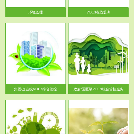
率达...
环境监理
VOCs在线监测
服务范围
控
政府/园区级VOCs综合管控服务
找到
根据《石化行业挥发性有机物综
排放
合整治方案》文件要求，到2017
年，全...
集团/企业级VOCs综合管控
政府/园区级VOCs综合管控服务
服务范围