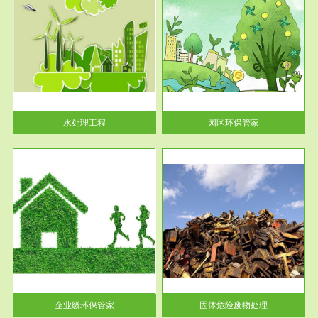
服务范围
园区环保管家
2016 年 4 月，环保部下发《关
于积极发挥环境保护作用促进供
给侧结...
水处理工程
园区环保管家
服务范围
固体危险废物处理
法情
固体废物解释：固体废物是指人
性及
们在生产建设、日常生活和其他
活动中...
企业级环保管家
固体危险废物处理