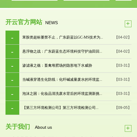
开云官方网站
+
NEWS
苯胺类超标屡禁不止，广东蔚蓝以GC-MS技术为...
【04-02】
悬浮物之战：广东蔚蓝生态环境科技守护油田回...
【04-02】
渗滤液之殇：畜禽堆肥场的隐形地下水威胁
【03-31】
当碱液穿透生化防线：化纤碱减量废水的环境监...
【03-31】
泡沫之困：化妆品清洗废水背后的环境监测新挑...
【03-31】
【第三方环境检测公司】第三方环境检测公司...
【09-05】
关于我们
+
About us