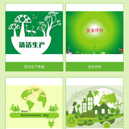
服务范围
安全评价
生产
安全评价安全评价目的是查找、
暂行
分析和预测工程、系统、生产经
营活...
清洁生产审核
安全评价
服务范围
VOCs在线监测
目环
根据《重点区域大气污染防
要辅
治“十二五”规划》有机废气净化