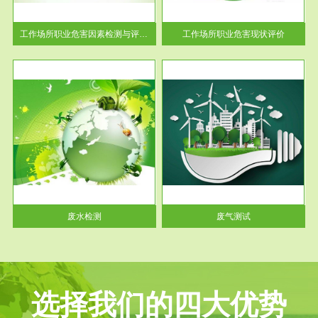
解工
-通过质谱分析等多种手段明确
与浓
工作场...
工作场所职业危害因素检测与评价...
工作场所职业危害现状评价
服务范围
废气测试
工厂
检测范围工业废气检测包括有机
水、
废气和无机废气。有机废气主要
包括...
废水检测
废气测试
选择我们的四大优势