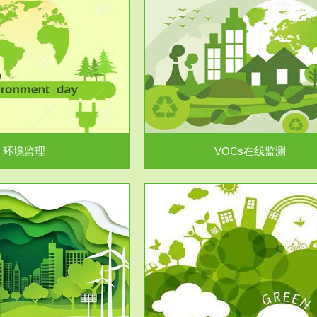
服务范围
服务范围
VOCs在线监测
集团/企业级VOCs综合管
域大气污染防治“十二五”规划》有
进行VOCs管控，首先就要找到排
机废气净化率达...
监测估算出排放量。企业..
环境监理
VOCs在线监测
服务范围
服务范围
场地调查及风险评估
土壤修复
委托，对于拟关停搬迁和拟变更土
利用方式或者土地使...