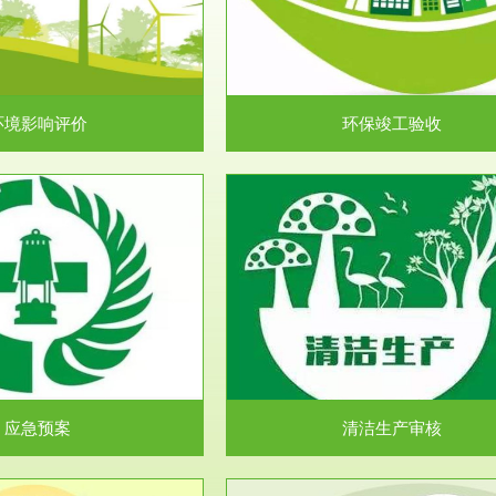
目环境保护管理条例》第十七条 编
排污许可申报咨询：（排污许可证
环境影响报告书、...
人民共和国环境保护法》..
环境影响评价
环保竣工验收
服务范围
服务范围
清洁生产审核
安全评价
民共和国清洁生产促进法》、《清
安全评价安全评价目的是查找、分
生产审核暂行办法...
程、系统、生产经营活..
应急预案
清洁生产审核