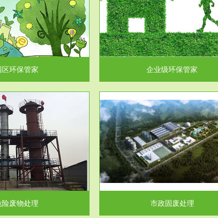
企业级环保管家
固体危险废物处理
为企业环保执法情况的一个重要依
固体废物解释：固体废物是指人们
，其必要性及合规性...
日常生活和其他活动中..
园区环保管家
企业级环保管家
服务范围
服务范围
市政固废处理
工作场所职业危害因素检测与评
科技所从事的市政废物处理业务包
【检测评价意义】：全面了解工作
市政废物的处理处...
害因素分布与浓（强）度..
危险废物处理
市政固废处理