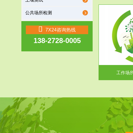
土壤测试
公共场所检测
服务范围
7X24咨询热线
138-2728-0005
工作场所职业危害现状评价
【现状评价意义】：具体因素----通过质谱分析
废水污水检测
等多种手段明确工作场...
中
工作场