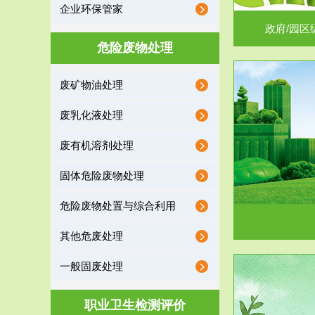
企业环保管家
政府/园区
危险废物处理
废矿物油处理
服务范围
废乳化液处理
噪声治理
废有机溶剂处理
固体危险废物处理
危险废物处置与综合利用
其他危废处理
一般固废处理
服务范围
职业卫生检测评价