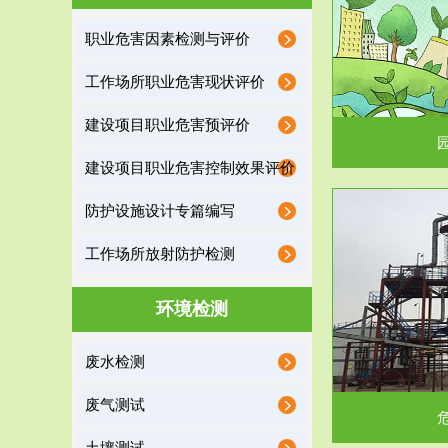
园区环保管家
职业危害因素检测与评价
2016 年 4 月，环保部下发《关于积极发挥环境
排污许可证作
工作场所职业危害现状评价
保护作用促进供给侧结...
据
建设项目职业危害预评价
建设项目职业危害控制效果评价
防护设施设计专篇编写
服务范围
工作场所放射防护检测
危险废物处理
环境检测
危险废物解释：根据《中华人民共和国固体废物
蔚蓝生态环境
废水检测
污染防治法》的规定，危...
括
废气测试