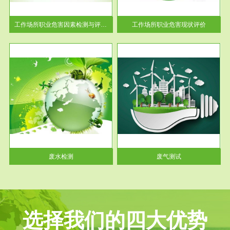
解工
-通过质谱分析等多种手段明确
与浓
工作场...
工作场所职业危害因素检测与评价...
工作场所职业危害现状评价
服务范围
废气测试
工厂
检测范围工业废气检测包括有机
水、
废气和无机废气。有机废气主要
包括...
废水检测
废气测试
选择我们的四大优势