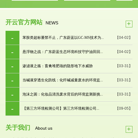
开云官方网站
+
NEWS
苯胺类超标屡禁不止，广东蔚蓝以GC-MS技术为...
【04-02】
悬浮物之战：广东蔚蓝生态环境科技守护油田回...
【04-02】
渗滤液之殇：畜禽堆肥场的隐形地下水威胁
【03-31】
当碱液穿透生化防线：化纤碱减量废水的环境监...
【03-31】
泡沫之困：化妆品清洗废水背后的环境监测新挑...
【03-31】
【第三方环境检测公司】第三方环境检测公司...
【09-05】
关于我们
+
About us