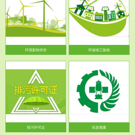
服务范围
环保竣工验收
护
根据《建设项目环境保护管理条
利
例》第十七条 编制环境影响报
告书、...
环境影响评价
环保竣工验收
服务范围
应急预案
许可
根据《中华人民共和国环境保护
环境
法》第十九条 企业事业单位应
当按照...
排污许可证
应急预案