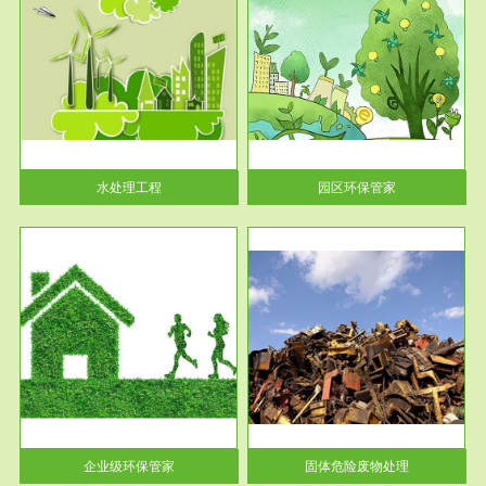
服务范围
园区环保管家
2016 年 4 月，环保部下发《关
于积极发挥环境保护作用促进供
给侧结...
水处理工程
园区环保管家
服务范围
固体危险废物处理
法情
固体废物解释：固体废物是指人
性及
们在生产建设、日常生活和其他
活动中...
企业级环保管家
固体危险废物处理