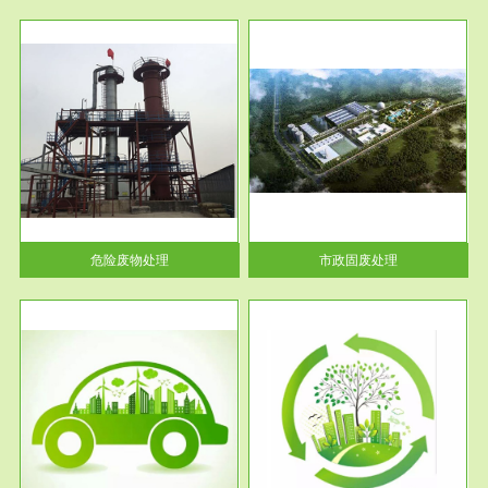
服务范围
市政固废处理
人民
蔚蓝生态环境科技所从事的市政
》的
废物处理业务包括市政废物的处
理处...
危险废物处理
市政固废处理
服务范围
与评
工作场所职业危害现状评价
【现状评价意义】：具体因素---