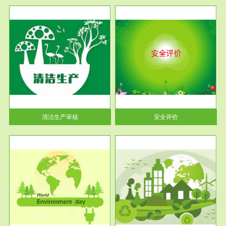
服务范围
安全评价
生产
安全评价安全评价目的是查找、
暂行
分析和预测工程、系统、生产经
营活...
清洁生产审核
安全评价
服务范围
VOCs在线监测
目环
根据《重点区域大气污染防
要辅
治“十二五”规划》有机废气净化