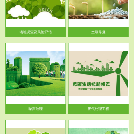
土壤修复
关停
或者
场地调查及风险评估
土壤修复
服务范围
废气处理工程
噪声治理
废气处理工程