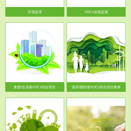
率达...
环境监理
VOCs在线监测
服务范围
控
政府/园区级VOCs综合管控服务
找到
根据《石化行业挥发性有机物综
排放
合整治方案》文件要求，到2017
年，全...
集团/企业级VOCs综合管控
政府/园区级VOCs综合管控服务
服务范围