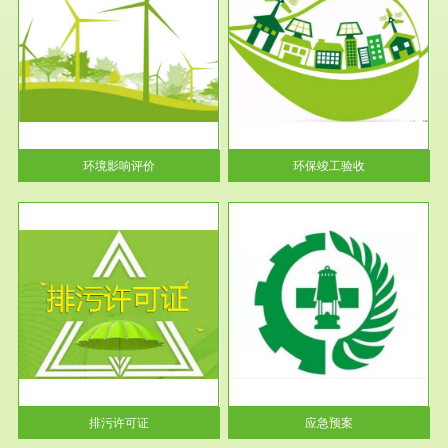
服务范围
环保竣工验收
护
根据《建设项目环境保护管理条
利
例》第十七条 编制环境影响报
告书、...
环境影响评价
环保竣工验收
服务范围
应急预案
许可
根据《中华人民共和国环境保护
环境
法》第十九条 企业事业单位应
当按照...
排污许可证
应急预案