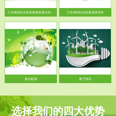
解工
-通过质谱分析等多种手段明确
与浓
工作场...
工作场所职业危害因素检测与评价...
工作场所职业危害现状评价
服务范围
废气测试
工厂
检测范围工业废气检测包括有机
水、
废气和无机废气。有机废气主要
包括...
废水检测
废气测试
选择我们的四大优势