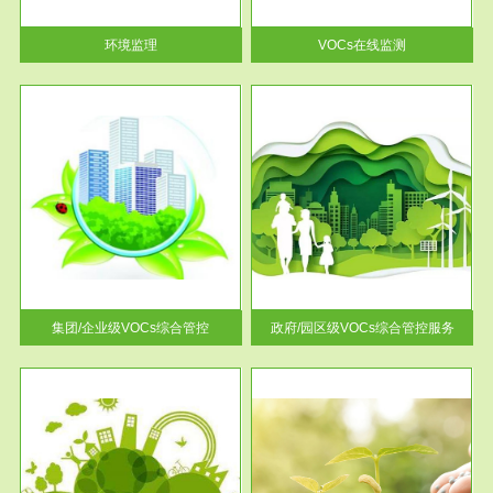
率达...
环境监理
VOCs在线监测
服务范围
控
政府/园区级VOCs综合管控服务
找到
根据《石化行业挥发性有机物综
排放
合整治方案》文件要求，到2017
年，全...
集团/企业级VOCs综合管控
政府/园区级VOCs综合管控服务
服务范围