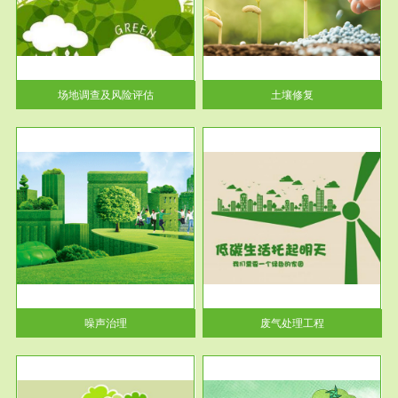
土壤修复
关停
或者
场地调查及风险评估
土壤修复
服务范围
废气处理工程
噪声治理
废气处理工程