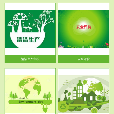
服务范围
安全评价
生产
安全评价安全评价目的是查找、
暂行
分析和预测工程、系统、生产经
营活...
清洁生产审核
安全评价
服务范围
VOCs在线监测
目环
根据《重点区域大气污染防
要辅
治“十二五”规划》有机废气净化