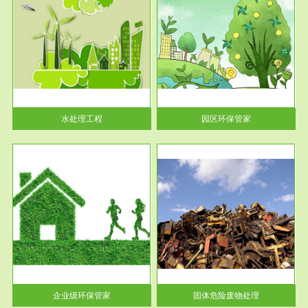
服务范围
园区环保管家
2016 年 4 月，环保部下发《关
于积极发挥环境保护作用促进供
给侧结...
水处理工程
园区环保管家
服务范围
固体危险废物处理
法情
固体废物解释：固体废物是指人
性及
们在生产建设、日常生活和其他
活动中...
企业级环保管家
固体危险废物处理