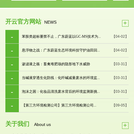
开云官方网站
+
NEWS
苯胺类超标屡禁不止，广东蔚蓝以GC-MS技术为...
【04-02】
悬浮物之战：广东蔚蓝生态环境科技守护油田回...
【04-02】
渗滤液之殇：畜禽堆肥场的隐形地下水威胁
【03-31】
当碱液穿透生化防线：化纤碱减量废水的环境监...
【03-31】
泡沫之困：化妆品清洗废水背后的环境监测新挑...
【03-31】
【第三方环境检测公司】第三方环境检测公司...
【09-05】
关于我们
+
About us