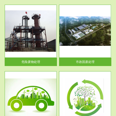
服务范围
市政固废处理
人民
蔚蓝生态环境科技所从事的市政
》的
废物处理业务包括市政废物的处
理处...
危险废物处理
市政固废处理
服务范围
与评
工作场所职业危害现状评价
【现状评价意义】：具体因素---