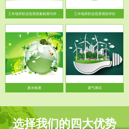
解工
-通过质谱分析等多种手段明确
与浓
工作场...
工作场所职业危害因素检测与评价...
工作场所职业危害现状评价
服务范围
废气测试
工厂
检测范围工业废气检测包括有机
水、
废气和无机废气。有机废气主要
包括...
废水检测
废气测试
选择我们的四大优势