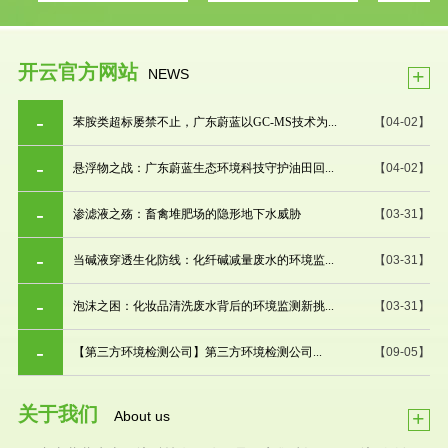
开云官方网站
+
NEWS
苯胺类超标屡禁不止，广东蔚蓝以GC-MS技术为...
【04-02】
悬浮物之战：广东蔚蓝生态环境科技守护油田回...
【04-02】
渗滤液之殇：畜禽堆肥场的隐形地下水威胁
【03-31】
当碱液穿透生化防线：化纤碱减量废水的环境监...
【03-31】
泡沫之困：化妆品清洗废水背后的环境监测新挑...
【03-31】
【第三方环境检测公司】第三方环境检测公司...
【09-05】
关于我们
+
About us