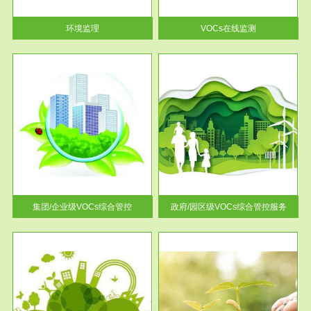
率达...
环境监理
VOCs在线监测
服务范围
控
政府/园区级VOCs综合管控服务
找到
根据《石化行业挥发性有机物综
排放
合整治方案》文件要求，到2017
年，全...
集团/企业级VOCs综合管控
政府/园区级VOCs综合管控服务
服务范围