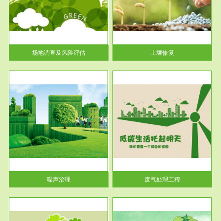
土壤修复
关停
或者
场地调查及风险评估
土壤修复
服务范围
废气处理工程
噪声治理
废气处理工程