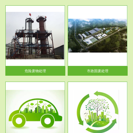
服务范围
市政固废处理
人民
蔚蓝生态环境科技所从事的市政
》的
废物处理业务包括市政废物的处
理处...
危险废物处理
市政固废处理
服务范围
与评
工作场所职业危害现状评价
【现状评价意义】：具体因素---