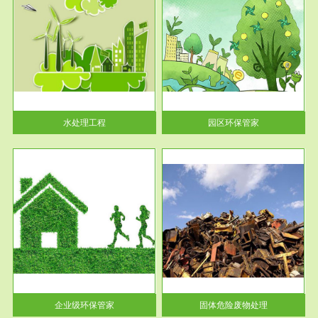
服务范围
园区环保管家
2016 年 4 月，环保部下发《关
于积极发挥环境保护作用促进供
给侧结...
水处理工程
园区环保管家
服务范围
固体危险废物处理
法情
固体废物解释：固体废物是指人
性及
们在生产建设、日常生活和其他
活动中...
企业级环保管家
固体危险废物处理