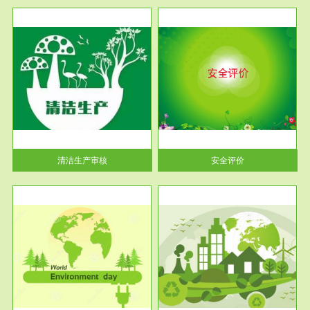
服务范围
安全评价
生产
安全评价安全评价目的是查找、
暂行
分析和预测工程、系统、生产经
营活...
清洁生产审核
安全评价
服务范围
VOCs在线监测
目环
根据《重点区域大气污染防
要辅
治“十二五”规划》有机废气净化