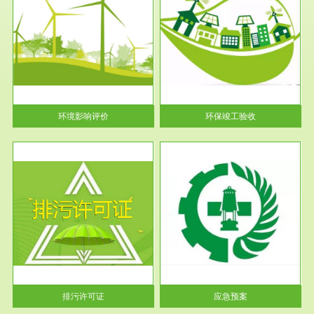
服务范围
环保竣工验收
护
根据《建设项目环境保护管理条
利
例》第十七条 编制环境影响报
告书、...
环境影响评价
环保竣工验收
服务范围
应急预案
许可
根据《中华人民共和国环境保护
环境
法》第十九条 企业事业单位应
当按照...
排污许可证
应急预案