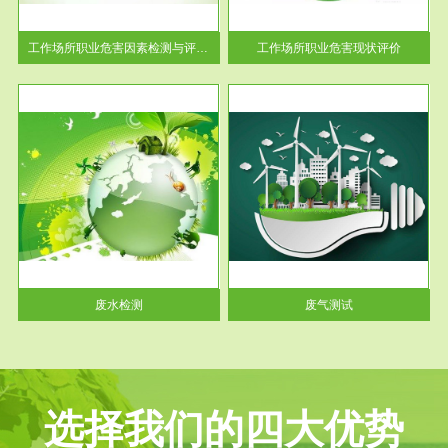
解工
-通过质谱分析等多种手段明确
与浓
工作场...
工作场所职业危害因素检测与评价...
工作场所职业危害现状评价
服务范围
废气测试
工厂
检测范围工业废气检测包括有机
水、
废气和无机废气。有机废气主要
包括...
废水检测
废气测试
选择我们的四大优势