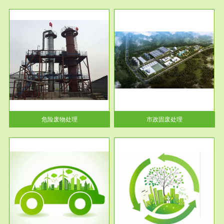
服务范围
市政固废处理
人民
蔚蓝生态环境科技所从事的市政
》的
废物处理业务包括市政废物的处
理处...
危险废物处理
市政固废处理
服务范围
与评
工作场所职业危害现状评价
【现状评价意义】：具体因素---