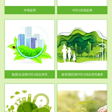
率达...
环境监理
VOCs在线监测
服务范围
控
政府/园区级VOCs综合管控服务
找到
根据《石化行业挥发性有机物综
排放
合整治方案》文件要求，到2017
年，全...
集团/企业级VOCs综合管控
政府/园区级VOCs综合管控服务
服务范围