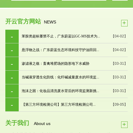
开云官方网站
+
NEWS
苯胺类超标屡禁不止，广东蔚蓝以GC-MS技术为...
【04-02】
悬浮物之战：广东蔚蓝生态环境科技守护油田回...
【04-02】
渗滤液之殇：畜禽堆肥场的隐形地下水威胁
【03-31】
当碱液穿透生化防线：化纤碱减量废水的环境监...
【03-31】
泡沫之困：化妆品清洗废水背后的环境监测新挑...
【03-31】
【第三方环境检测公司】第三方环境检测公司...
【09-05】
关于我们
+
About us