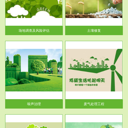
土壤修复
关停
或者
场地调查及风险评估
土壤修复
服务范围
废气处理工程
噪声治理
废气处理工程