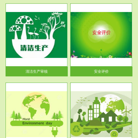
服务范围
安全评价
生产
安全评价安全评价目的是查找、
暂行
分析和预测工程、系统、生产经
营活...
清洁生产审核
安全评价
服务范围
VOCs在线监测
目环
根据《重点区域大气污染防
要辅
治“十二五”规划》有机废气净化