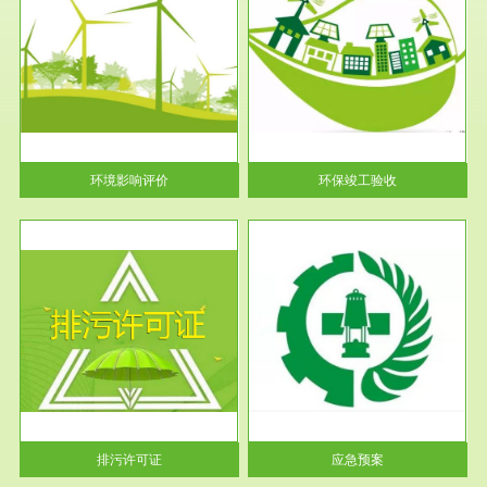
服务范围
环保竣工验收
护
根据《建设项目环境保护管理条
利
例》第十七条 编制环境影响报
告书、...
环境影响评价
环保竣工验收
服务范围
应急预案
许可
根据《中华人民共和国环境保护
环境
法》第十九条 企业事业单位应
当按照...
排污许可证
应急预案