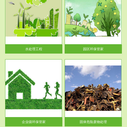
服务范围
园区环保管家
2016 年 4 月，环保部下发《关
于积极发挥环境保护作用促进供
给侧结...
水处理工程
园区环保管家
服务范围
固体危险废物处理
法情
固体废物解释：固体废物是指人
性及
们在生产建设、日常生活和其他
活动中...
企业级环保管家
固体危险废物处理