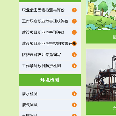
园区环保管家
职业危害因素检测与评价
2016 年 4 月，环保部下发《关于积极发挥环境
排污许可证作
工作场所职业危害现状评价
保护作用促进供给侧结...
据
建设项目职业危害预评价
建设项目职业危害控制效果评价
防护设施设计专篇编写
服务范围
工作场所放射防护检测
危险废物处理
环境检测
危险废物解释：根据《中华人民共和国固体废物
蔚蓝生态环境
废水检测
污染防治法》的规定，危...
括
废气测试