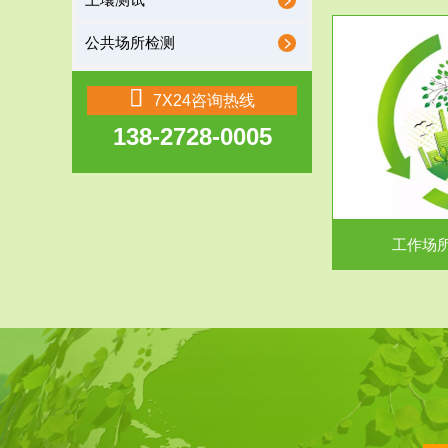
土壤测试
公共场所检测
服务范围
7X24咨询热线
138-2728-0005
工作场所职业危害现状评价
【现状评价意义】：具体因素----通过质谱分析
废水污水检测
等多种手段明确工作场...
中
工作场