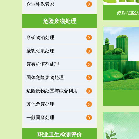
企业环保管家
政府/园区
危险废物处理
废矿物油处理
服务范围
废乳化液处理
噪声治理
废有机溶剂处理
固体危险废物处理
危险废物处置与综合利用
其他危废处理
一般固废处理
服务范围
职业卫生检测评价