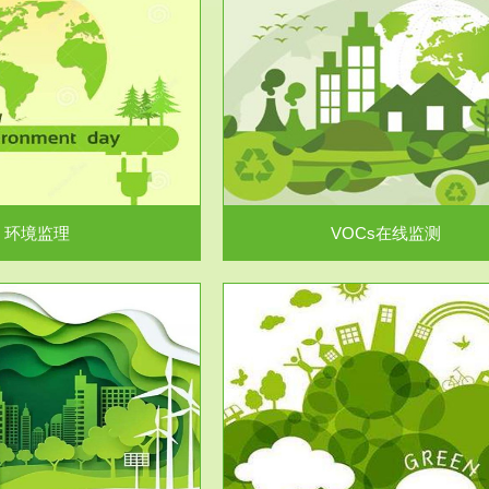
服务范围
服务范围
VOCs在线监测
集团/企业级VOCs综合管
域大气污染防治“十二五”规划》有
进行VOCs管控，首先就要找到排
机废气净化率达...
监测估算出排放量。企业..
环境监理
VOCs在线监测
服务范围
服务范围
场地调查及风险评估
土壤修复
委托，对于拟关停搬迁和拟变更土
利用方式或者土地使...