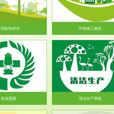
目环境保护管理条例》第十七条 编
排污许可申报咨询：（排污许可证
环境影响报告书、...
人民共和国环境保护法》..
环境影响评价
环保竣工验收
服务范围
服务范围
清洁生产审核
安全评价
民共和国清洁生产促进法》、《清
安全评价安全评价目的是查找、分
生产审核暂行办法...
程、系统、生产经营活..
应急预案
清洁生产审核