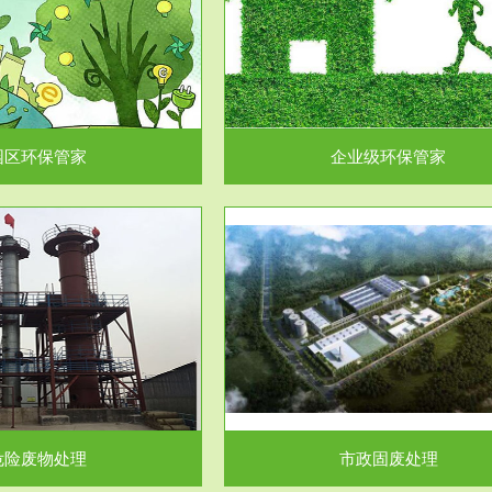
企业级环保管家
固体危险废物处理
为企业环保执法情况的一个重要依
固体废物解释：固体废物是指人们
，其必要性及合规性...
日常生活和其他活动中..
园区环保管家
企业级环保管家
服务范围
服务范围
市政固废处理
工作场所职业危害因素检测与评
科技所从事的市政废物处理业务包
【检测评价意义】：全面了解工作
市政废物的处理处...
害因素分布与浓（强）度..
危险废物处理
市政固废处理